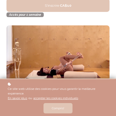
S'inscrire
CA$10
Accès pour 1 semaine
Ce site web utilise des cookies pour vous garantir la meilleure
expérience.
En savoir plus
ou
accepter les cookies individuels
.
Compris!